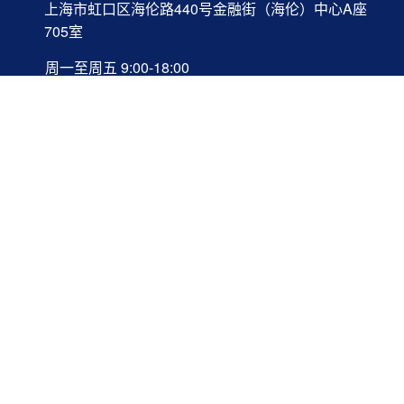
上海市虹口区海伦路440号金融街（海伦）中心A座
705室
周一至周五 9:00-18:00
网站导航
转让风险告知
关于我们
转让知识库
联系我们
公司转让
关注我们